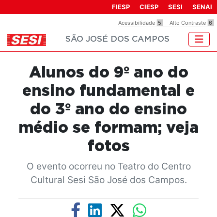
Observação:
FIESP
CIESP
SESI
SENAI
este
Acessibilidade
5
Alto Contraste
6
site
SÃO JOSÉ DOS CAMPOS
inclui
um
sistema
Alunos do 9º ano do
de
acessibilidade.
ensino fundamental e
do 3º ano do ensino
médio se formam; veja
fotos
O evento ocorreu no Teatro do Centro
Cultural Sesi São José dos Campos.