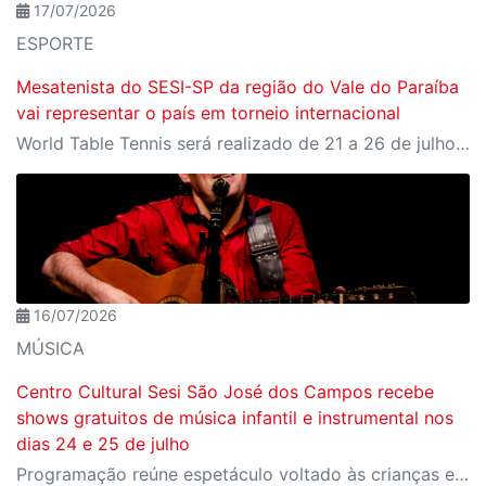
17/07/2026
ESPORTE
Mesatenista do SESI-SP da região do Vale do Paraíba
vai representar o país em torneio internacional
World Table Tennis será realizado de 21 a 26 de julho, em São José dos Campos
16/07/2026
MÚSICA
Centro Cultural Sesi São José dos Campos recebe
shows gratuitos de música infantil e instrumental nos
dias 24 e 25 de julho
Programação reúne espetáculo voltado às crianças e homenagem a um dos grandes nomes do violão brasileiro