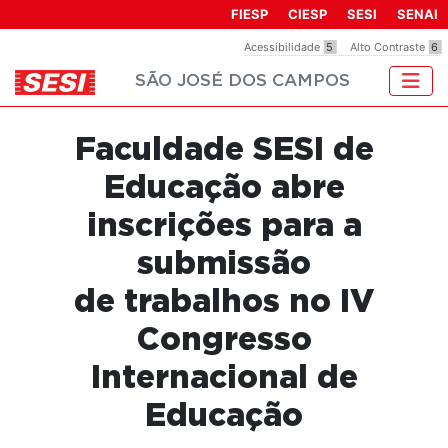
Observação:
FIESP
CIESP
SESI
SENAI
este
Acessibilidade
5
Alto Contraste
6
site
SÃO JOSÉ DOS CAMPOS
inclui
um
sistema
Faculdade SESI de
de
acessibilidade.
Educação abre
inscrições para a
submissão
de trabalhos no IV
Congresso
Internacional de
Educação