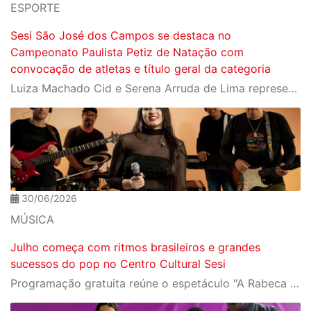
ESPORTE
Sesi São José dos Campos se destaca no
Campeonato Paulista Petiz de Natação com
convocação de atletas e título geral da categoria
Luiza Machado Cid e Serena Arruda de Lima representaram a unidade joseense na competição estadual que reuniu os principais nomes da categoria Petiz
30/06/2026
MÚSICA
Julho começa com ritmos brasileiros e grandes
sucessos do pop no Centro Cultural Sesi
Programação gratuita reúne o espetáculo "A Rabeca Secreta", de Adriano Salhab & Forró Xique-Xique, e o show "Divas do Pop", com Carol Capucho e Banda