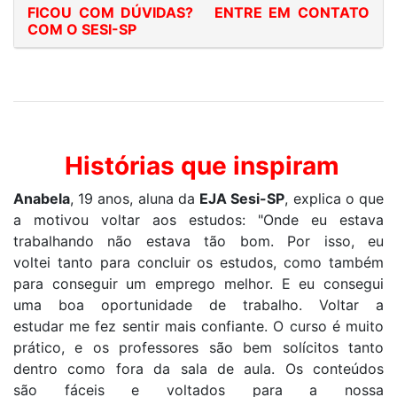
FICOU COM DÚVIDAS? ENTRE EM CONTATO
COM O SESI-SP
Histórias que inspiram
Anabela
,
19 anos,
aluna da
EJA
S
esi
-SP
, explica o que
a motivou
voltar
aos estudos: "
Onde eu estava
trabalhando não estava tão bom.
P
or isso
, eu
voltei
tanto para concluir
os estudos
, como também
para conseguir um emprego melhor
. E eu consegui
uma boa oportunidade de trabalho.
V
oltar
a
estudar
m
e fez
sentir mais confiante.
O curso é muito
prático, e os
professores
são
bem solícitos tanto
dentro como fora da sala de aula.
Os
conteúdos
são
fáceis e voltados para a
nossa