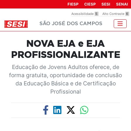
Observação:
FIESP
CIESP
SESI
SENAI
este
Acessibilidade
5
Alto Contraste
6
site
SÃO JOSÉ DOS CAMPOS
inclui
um
sistema
NOVA EJA e EJA
de
acessibilidade.
PROFISSIONALIZANTE
Educação de Jovens Adultos oferece, de
forma gratuita, oportunidade de conclusão
da Educação Básica e de Certificação
Profissional