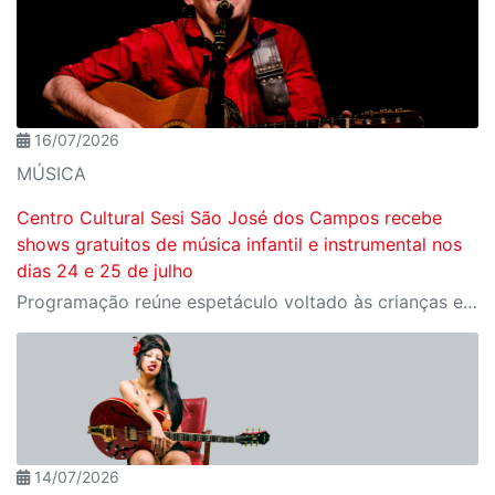
16/07/2026
MÚSICA
Centro Cultural Sesi São José dos Campos recebe
shows gratuitos de música infantil e instrumental nos
dias 24 e 25 de julho
Programação reúne espetáculo voltado às crianças e homenagem a um dos grandes nomes do violão brasileiro
14/07/2026