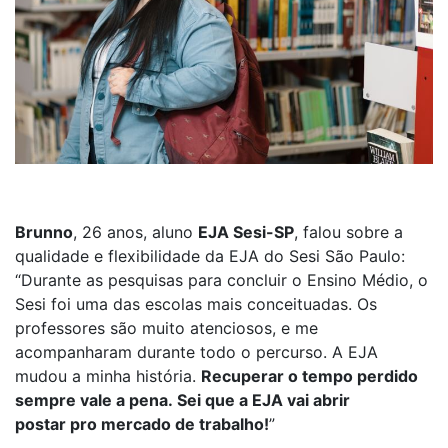
Brunno
, 26 anos, aluno
EJA
S
esi
-SP
,
falou s
obre a
qualidade e flexibilidade da EJA do Se
si São Paulo:
“
Durante as pesquisas para concluir o
E
nsino
Médio
, o
Sesi
foi uma das escolas
mais conceituadas
.
Os
professores são muito atenciosos,
e
me
acompanharam durante todo o percurso. A EJA
mudou a minha história.
Recuperar o tempo perdido
sempre vale a pena.
Sei que a EJA vai abrir
postar
pro
mercado de trabalho
!
”