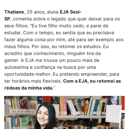
Thatiane
, 25 anos, aluna
EJA
S
esi-
SP
,
comenta
sobre
o legado que quer deixar para os
seus filhos. “Eu
tive filho muito cedo, e
parei de
estudar.
Com o tempo, eu
sentia
que eu precisava
fazer alguma coisa por mim, até para ser exemplo
aos
meus filhos
.
Por isso, eu retomei os estudos.
Eu
acredito que conhecimento, ninguém tira da
gente!
A
EJA me trouxe um pouco mais de
autoestima
e
confiança na busca por uma
oportunidade melhor.
Eu
pretendo empreender, para
ter horários mais flexíveis.
Com a EJA, eu retomei as
rédeas da minha vida.
”