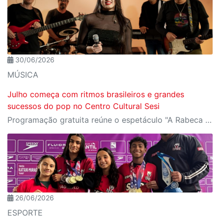
30/06/2026
MÚSICA
Julho começa com ritmos brasileiros e grandes
sucessos do pop no Centro Cultural Sesi
Programação gratuita reúne o espetáculo "A Rabeca Secreta", de Adriano Salhab & Forró Xique-Xique, e o show "Divas do Pop", com Carol Capucho e Banda
26/06/2026
ESPORTE