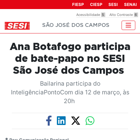
Observação:
FIESP
CIESP
SESI
SENAI
este
Acessibilidade
5
Alto Contraste
6
site
SÃO JOSÉ DOS CAMPOS
inclui
um
sistema
Ana Botafogo participa
de
acessibilidade.
de bate-papo no SESI
São José dos Campos
Bailarina participa do
InteligênciaPontoCom dia 12 de março, às
20h
Por: Comunicação Regional