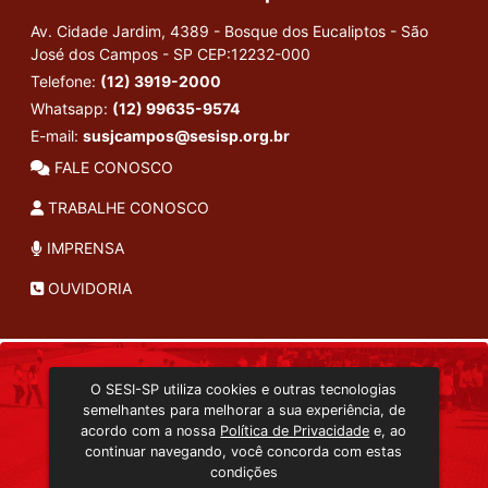
Av. Cidade Jardim, 4389 - Bosque dos Eucaliptos - São
José dos Campos - SP
CEP:12232-000
Telefone:
(12) 3919-2000
Whatsapp:
(12) 99635-9574
E-mail:
susjcampos@sesisp.org.br
FALE CONOSCO
TRABALHE CONOSCO
IMPRENSA
OUVIDORIA
INSTITUCIONAL
O SESI-SP utiliza cookies e outras tecnologias
TRANSMISSÃO ON-LINE
semelhantes para melhorar a sua experiência, de
EDITORA SESI-SP
acordo com a nossa
Política de Privacidade
e, ao
CONSULTA AO ACERVO
continuar navegando, você concorda com estas
condições