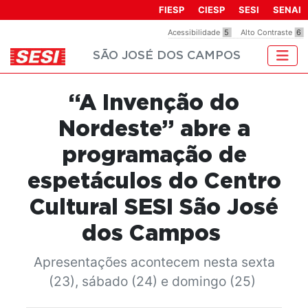
Observação:
FIESP
CIESP
SESI
SENAI
este
Acessibilidade
5
Alto Contraste
6
site
SÃO JOSÉ DOS CAMPOS
inclui
um
sistema
“A Invenção do
de
acessibilidade.
Nordeste” abre a
programação de
espetáculos do Centro
Cultural SESI São José
dos Campos
Apresentações acontecem nesta sexta
(23), sábado (24) e domingo (25)