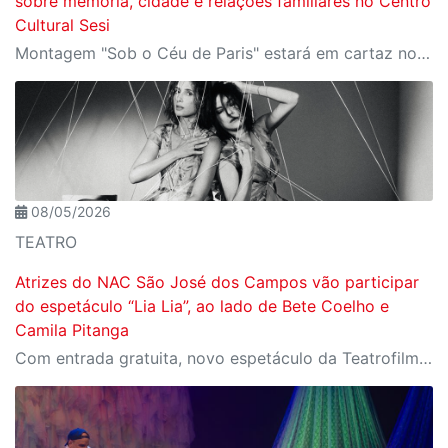
sobre memória, cidade e relações familiares no Centro
Cultural Sesi
Montagem "Sob o Céu de Paris" estará em cartaz nos dias 11, 12 e 14 de junho, com entrada gratuita
08/05/2026
TEATRO
Atrizes do NAC São José dos Campos vão participar
do espetáculo “Lia Lia”, ao lado de Bete Coelho e
Camila Pitanga
Com entrada gratuita, novo espetáculo da Teatrofilme é uma adaptação do romance de Caetano Galindo, com direção de arte de Daniela Thomas.