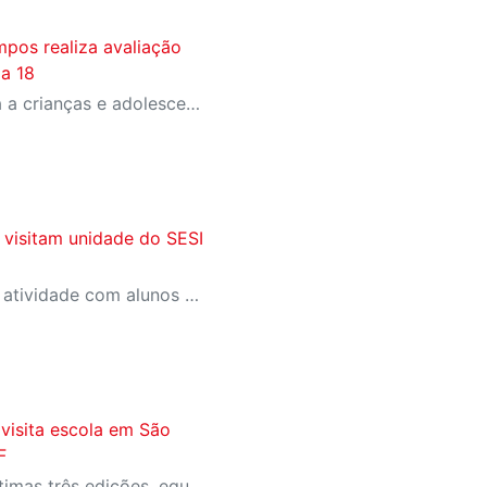
pos realiza avaliação
ia 18
Atividade gratuita é voltada a crianças e adolescentes com experiência prévia na modalidade e oferece vagas para os níveis 2, 3 e 4
 visitam unidade do SESI
Jogadores participaram de atividade com alunos antes de partida pelo NBB
visita escola em São
BF
Tricampeã e finalista das últimas três edições, equipe é uma das favoritas ao título