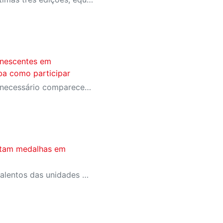
anescentes em
iba como participar
Além da inscrição online, é necessário comparecer presencialmente para assinatura de documentos
stam medalhas em
Competição reuniu jovens talentos das unidades do SESI de São José dos Campos, Guarulhos e AE Carvalho, da capital