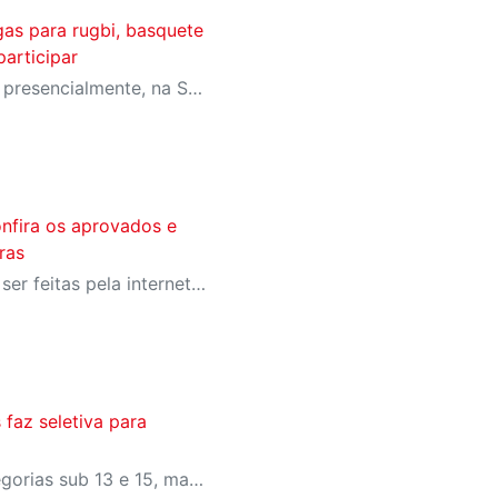
as para rugbi, basquete
participar
Inscrições devem ser feitas presencialmente, na Secretaria Única da unidade
onfira os aprovados e
iras
As novas inscrições devem ser feitas pela internet até 4 de abril
faz seletiva para
A seletiva será para as categorias sub 13 e 15, masculino e femino