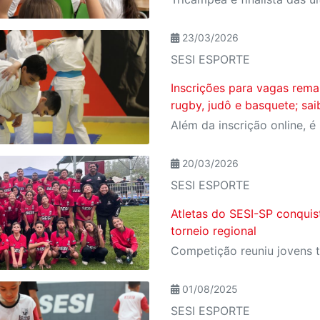
23/03/2026
SESI ESPORTE
Inscrições para vagas rem
rugby, judô e basquete; sa
20/03/2026
SESI ESPORTE
Atletas do SESI-SP conqui
torneio regional
01/08/2025
SESI ESPORTE