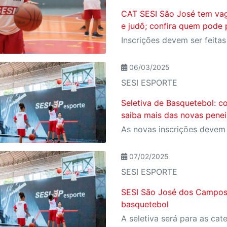
CAT SESI São José tem vag
e judô; confira quem pode 
06/03/2025
SESI ESPORTE
Seletiva de Basquetebol: c
saiba mais das novas pene
07/02/2025
SESI ESPORTE
SESI São José dos Campos 
basquetebol